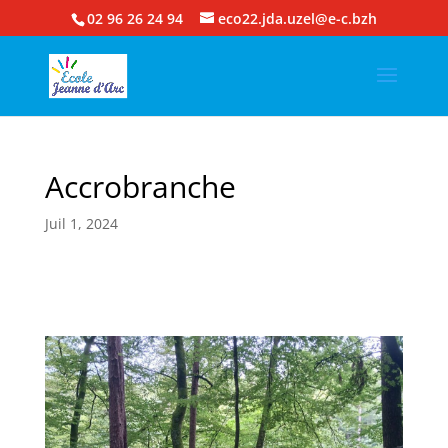
02 96 26 24 94
eco22.jda.uzel@e-c.bzh
Accrobranche
Juil 1, 2024