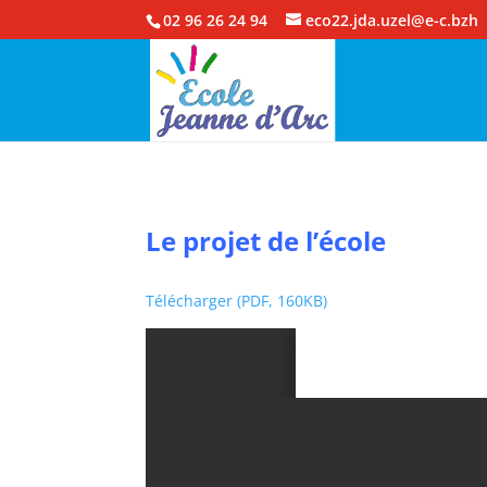
02 96 26 24 94
eco22.jda.uzel@e-c.bzh
Le projet de l’école
Télécharger (PDF, 160KB)