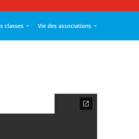
es classes
Vie des associations