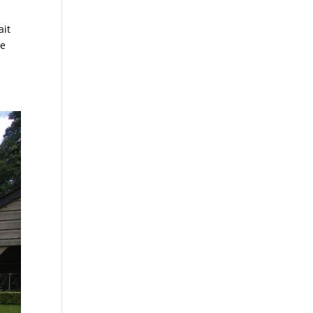
ait
te