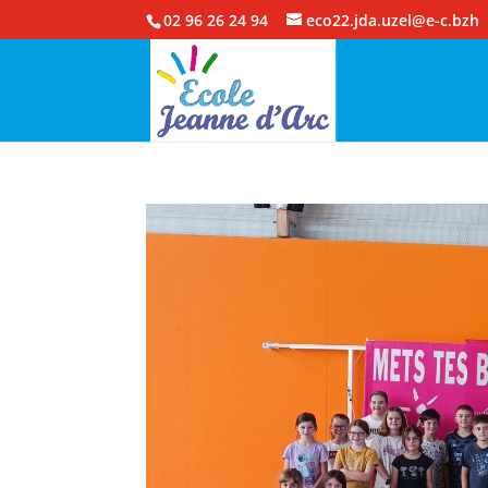
02 96 26 24 94
eco22.jda.uzel@e-c.bzh