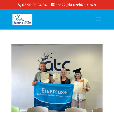
02 96 26 24 94
eco22.jda.uzel@e-c.bzh