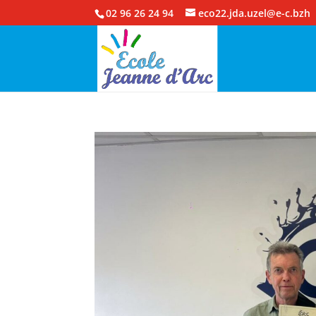
02 96 26 24 94
eco22.jda.uzel@e-c.bzh