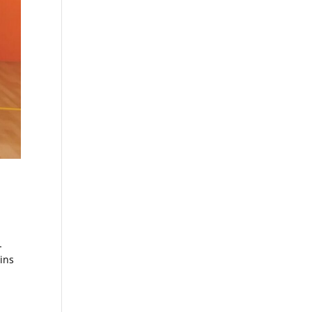
L
oins