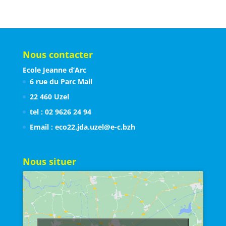
Nous contacter
Ecole Jeanne d’Arc
6 rue du Parc Mail
22 460 Uzel
tel : 02 9626 24 94
Email : eco22.jda.uzel@e-c.bzh
Nous situer