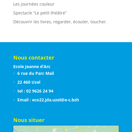
Les journées couleur
Spectacle “Le petit théâtre”
Découvrir les livres, regarder, écouter, toucher.
Nous contacter
Ecole Jeanne d’Arc
6 rue du Parc Mail
22 460 Uzel
tel : 02 9626 24 94
Email : eco22.jda.uzel@e-c.bzh
Nous situer