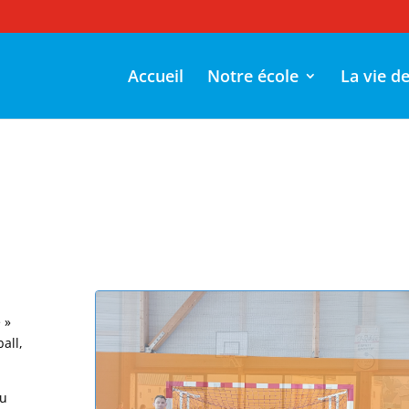
Accueil
Notre école
La vie d
 »
all,
du