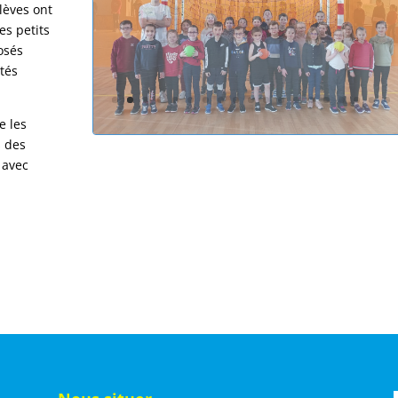
élèves ont
es petits
osés
etés
e les
s des
 avec