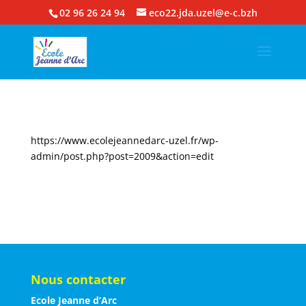
02 96 26 24 94
eco22.jda.uzel@e-c.bzh
https://www.ecolejeannedarc-uzel.fr/wp-
admin/post.php?post=2009&action=edit
Nous contacter
Ecole Jeanne d’Arc