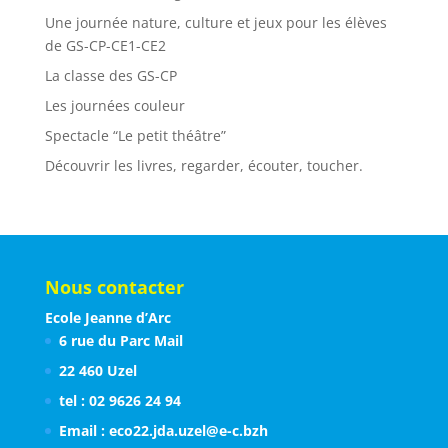
Une journée nature, culture et jeux pour les élèves
de GS-CP-CE1-CE2
La classe des GS-CP
Les journées couleur
Spectacle “Le petit théâtre”
Découvrir les livres, regarder, écouter, toucher.
Nous contacter
Ecole Jeanne d’Arc
6 rue du Parc Mail
22 460 Uzel
tel : 02 9626 24 94
Email : eco22.jda.uzel@e-c.bzh