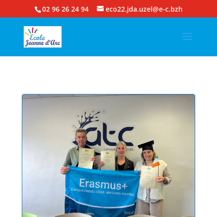
02 96 26 24 94
eco22.jda.uzel@e-c.bzh